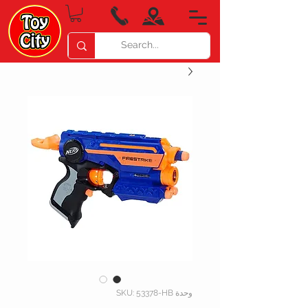
وحدة SKU: 53378-HB