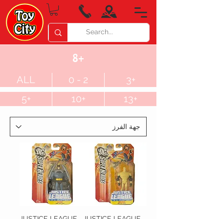
8+
ALL
0 - 2
3+
5+
10+
13+
JUSTICE LEAGUE
JUSTICE LEAGUE