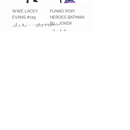
WWE LACEY
FUNKO POP!
EVANS #119
HEROES BATMAN
89 - JOKER
سعر عادي
سعر البيع
السعر
أضِف إلى
أضِف إلى
العربة
العربة
WWE BECKY
WWE CHARLOTTE
LYNCH #115
FLAIR #122
سعر عادي
سعر البيع
سعر عادي
سعر البيع
غير متوفر
غير متوفر