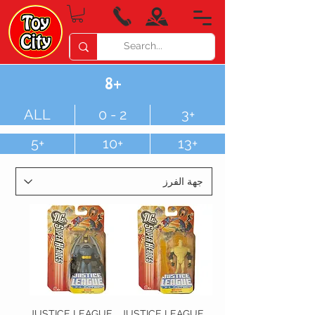
8+
ALL
0 - 2
3+
5+
10+
13+
JUSTICE LEAGUE
JUSTICE LEAGUE